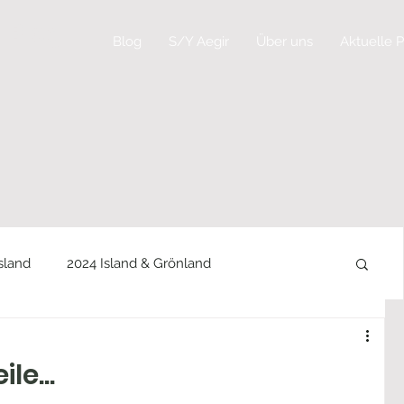
g
Blog
Blog
S/Y Aegir
Über uns
Aktuelle P
Island
2024 Island & Grönland
2022 - Leinen Los...
le...